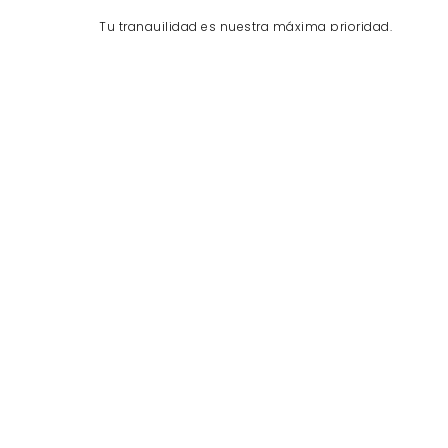
Tu tranquilidad es nuestra máxima prioridad.
ATENCIÓN ESPECIALIZADA
Te asesoramos durante todo el proceso.
ENVÍO RÁPIDO A TODO EL PERÚ
Recibe en 24 horas o recoger en almacén.