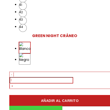
41
42
43
44
GREEN NIGHT CRÁNEO
SANDALIA
-
GREEN
NIGHT
+
CRÁNEO
CANTIDAD
AÑADIR AL CARRITO