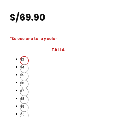
S/
69.90
*Selecciona talla y color
TALLA
33
34
35
36
37
38
39
40